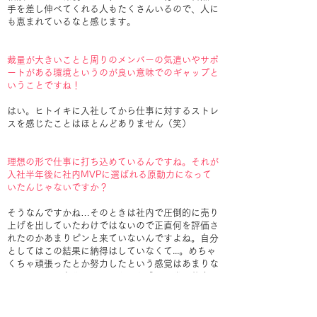
手を差し伸べてくれる人もたくさんいるので、人に
も恵まれているなと感じます。
裁量が大きいことと周りのメンバーの気遣いやサポ
ートがある環境というのが良い意味でのギャップと
いうことですね！
はい。ヒトイキに入社してから仕事に対するストレ
スを感じたことはほとんどありません（笑）
理想の形で仕事に打ち込めているんですね。それが
入社半年後に社内MVPに選ばれる原動力になって
いたんじゃないですか？
そうなんですかね…そのときは社内で圧倒的に売り
上げを出していたわけではないので正直何を評価さ
れたのかあまりピンと来ていないんですよね。自分
としてはこの結果に納得はしていなくて...。めちゃ
くちゃ頑張ったとか努力したという感覚はあまりな
くて、これが自分のベースという感じで常に仕事に
取り組んできたので、やっぱり自分よりも数字を上
げている人は他にいたので、そこの悔しさはすごく
ありますよ。数字の部分で自分が納得できる結果を