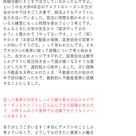
就職活動にそこまで注力していなかったんですよ。
というのも大学4年目のアメフトのシーズンの方が
自分の中ではすごく大事で、就活よりもアメフトに
全力を注いでいました。就活に時間を割かれるくら
いなら練習にもっと時間を使おうという考えです。
そんなときに大学の先生から「就活やってるの
か？」と聞かれて「やってないです。」って（笑）
そのとき「お前は不動産か保険、証券会社の営業マ
ンが向いてそうだな。」って言われたんです。それ
でその3つの業界に絞って就職について考え始めま
した。自分のイメージですけれど、証券会社は数字
とかグラフに毎日向き合って頭が痛くなりそうな感
じがしたので、選択肢から除外しました。次に保険
と不動産を天秤にかけたとき、不動産の方が自分の
中で好印象だったので、最終的に不動産業界に就職
することにしました。
狙った業界の内定をしっかり勝ち取るのはさすがで
す！ずっとアメフトに打ち込んできた経験があるの
で、小林さんはどの業界でも活躍できそうなイメー
ジがあります。
ありがとうございます！本当にアメフトのことしか
考えていなくて、どうしても行きたい業界とか働き