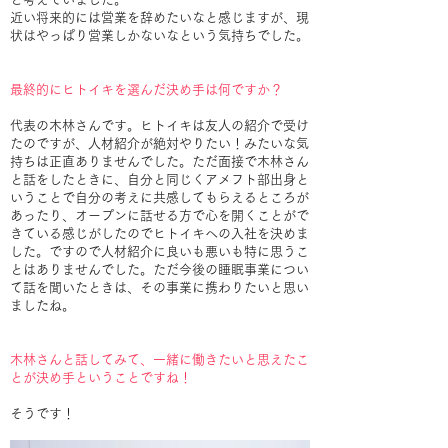
近い将来的には営業を辞めたいなと感じますが、現
状はやっぱり営業しかないなという気持ちでした。
最終的にヒトイキを選んだ決め手は何ですか？
代表の木林さんです。ヒトイキは友人の紹介で受け
たのですが、人材紹介が絶対やりたい！みたいな気
持ちは正直ありませんでした。ただ面接で木林さん
と話をしたときに、自分と同じくアメフト部出身と
いうことで自分の考えに共感してもらえるところが
あったり、オープンに話せる方で心を開くことがで
きている感じがしたのでヒトイキへの入社を決めま
した。ですので人材紹介に良いも悪いも特に思うこ
とはありませんでした。ただ今後の睡眠事業につい
て話を聞いたときは、その事業に携わりたいと思い
ましたね。
木林さんと話してみて、一緒に働きたいと思えたこ
とが決め手ということですね！
そうです！