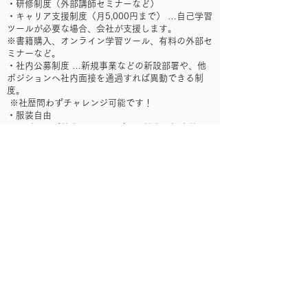
・研修制度（外部講師セミナーなど）
・キャリア支援制度（月5,000円まで） …自己学習
ツールが必要な場合、会社が支援します。
※書籍購入、オンライン学習ツール、有料の外部セ
ミナーなど。
・社内公募制度 …新規事業などの新設部署や、他
ポジションへ社内面接を通過すれば異動できる制
度。
※社歴問わずチャレンジ可能です！
・服装自由
・マゴノテ（社内インターン） …社内で担当外の
他職種の業務を経験できる制度。
求める人物像
・自己成長と会社成長の両軸に情熱をもって働くこ
とができる方
・改善思考をお持ちの方
受動喫煙防止措置
屋内禁煙