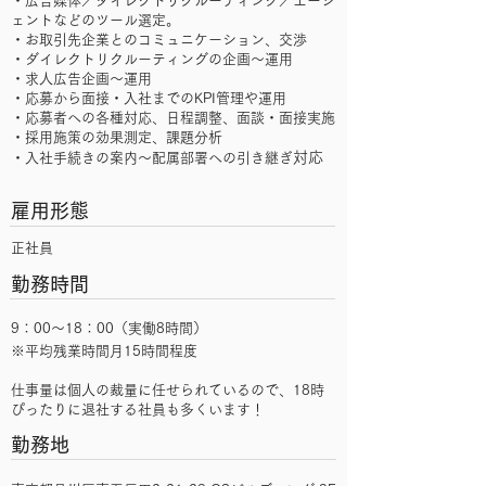
・広告媒体／ダイレクトリクルーティング／エージ
ェントなどのツール選定。
・お取引先企業とのコミュニケーション、交渉
・ダイレクトリクルーティングの企画～運用
・求人広告企画～運用
・応募から面接・入社までのKPI管理や運用
・応募者への各種対応、日程調整、面談・面接実施
・採用施策の効果測定、課題分析
対応
・入社手続きの案内～配属部署への引き継ぎ
雇用形態
正社員
勤務時間
9：00～18：00（実働8時間）
※平均残業時間月15時間程度
仕事量は個人の裁量に任せられているので、18時
ぴったりに退社する社員も多くいます！
勤務地