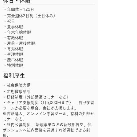
休日・休暇
・年間休日125日
・完全週休2日制（土日休み）
・祝日
・夏季休暇
・年末年始休暇
・有給休暇
・産前・産後休暇
・育児休暇
・生理休暇
・慶弔休暇
・特別休暇
福利厚生
・社会保険完備
・定期健康診断
・研修制度（外部講師セミナーなど）
・キャリア支援制度（月5,000円まで） …自己学習
ツールが必要な場合、会社が支援します。
※書籍購入、オンライン学習ツール、有料の外部セ
ミナーなど。
・社内公募制度 …新規事業などの新設部署や、他
ポジションへ社内面接を通過すれば異動できる制
度。