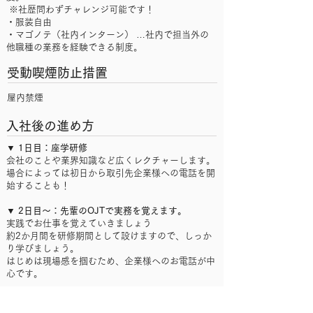
※社歴問わずチャレンジ可能です！
・服装自由
・マゴノテ（社内インターン） …社内で担当外の
他職種の業務を経験できる制度。
受動喫煙防止措置
​屋内禁煙
入社後の進め方
▼ 1日目：座学研修
会社のことや業界知識など広くレクチャーします。
場合によっては初日から取引先企業様への電話を開
始することも！
▼ 2日目～：先輩のOJTで実務を覚えます。
実践でお仕事を覚えていきましょう
約2か月間を研修期間として設けますので、しっか
り学びましょう。
はじめは現場感を掴むため、企業様へのお電話が中
心です。
▼ 3週間目～：面談実施スタート
現場のイメージがつかめてきたら実際に転職候補者